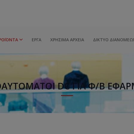
ΡΟΪΌΝΤΑ
ΈΡΓΑ
ΧΡΉΣΙΜΑ ΑΡΧΕΊΑ
ΔΊΚΤΥΟ ΔΙΑΝΟΜΈΩ
ΑΥΤΌΜΑΤΟΙ DC ΓΙΑ Φ/Β ΕΦΑ