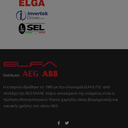
Η εταιρεία ιδρύθηκε το 1983 με την επωνυμία ELFA Ε.Π.Ε. από
στελέχη της AEG ΕΛΛΑΣ. Κύριο αντικείμενο της εταιρείας είναι η
πώληση Ηλεκτρολογικού Υλικού χαμηλής τάσης βιομηχανικής και
οικιακής χρήσης του οίκου AEG.